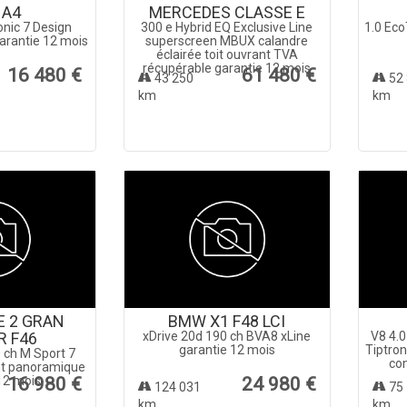
 A4
MERCEDES CLASSE E
onic 7 Design
300 e Hybrid EQ Exclusive Line
1.0 Eco
arantie 12 mois
superscreen MBUX calandre
éclairée toit ouvrant TVA
récupérable garantie 12 mois
16 480 €
61 480 €
43 250
52 
km
km
E 2 GRAN
BMW X1 F48 LCI
R F46
xDrive 20d 190 ch BVA8 xLine
V8 4.0
garantie 12 mois
Tiptron
 ch M Sport 7
com
ant panoramique
12 mois
16 980 €
24 980 €
124 031
75 
km
km