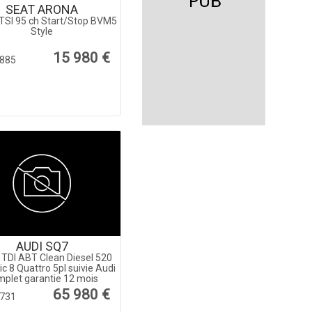
SEAT ARONA
TSI 95 ch Start/Stop BVM5
Style
15 980 €
885
AUDI SQ7
 TDI ABT Clean Diesel 520
ic 8 Quattro 5pl suivie Audi
plet garantie 12 mois
65 980 €
731