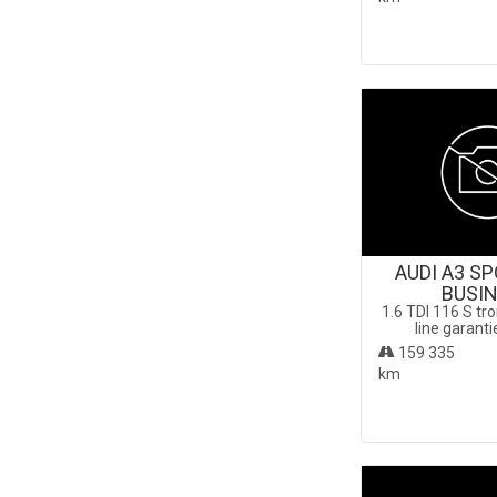
AUDI A3 S
BUSI
1.6 TDI 116 S tr
line garant
159 335
km