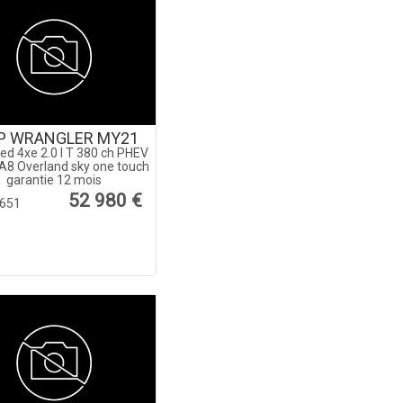
P WRANGLER MY21
ed 4xe 2.0 l T 380 ch PHEV
A8 Overland sky one touch
garantie 12 mois
52 980 €
651