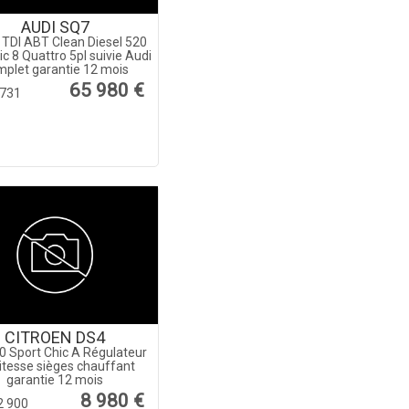
AUDI SQ7
 TDI ABT Clean Diesel 520
ic 8 Quattro 5pl suivie Audi
plet garantie 12 mois
65 980 €
731
CITROEN DS4
0 Sport Chic A Régulateur
itesse sièges chauffant
garantie 12 mois
8 980 €
2 900