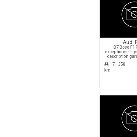
Audi 
B7 Bose F1 
exceptionnel ligne
description gar
171 358
km