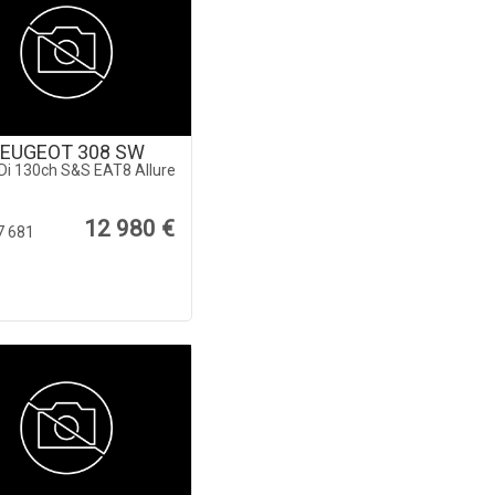
EUGEOT 308 SW
Di 130ch S&S EAT8 Allure
12 980 €
7 681