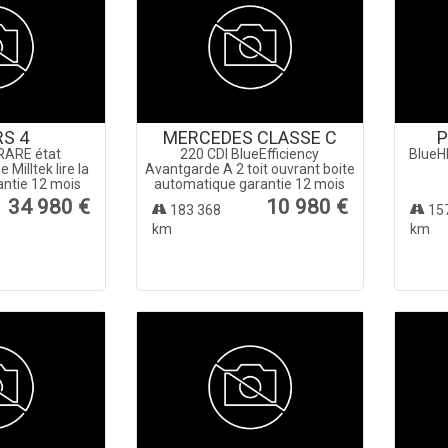
RS 4
MERCEDES CLASSE C
P
RARE état
220 CDI BlueEfficiency
BlueH
 Milltek lire la
Avantgarde A 2 toit ouvrant boite
antie 12 mois
automatique garantie 12 mois
34 980 €
10 980 €
183 368
15
km
km