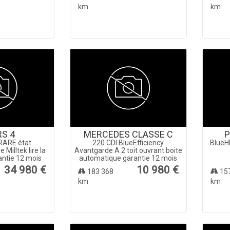
km
km
RS 4
MERCEDES CLASSE C
P
RARE état
220 CDI BlueEfficiency
BlueH
 Milltek lire la
Avantgarde A 2 toit ouvrant boite
antie 12 mois
automatique garantie 12 mois
34 980 €
10 980 €
183 368
15
km
km