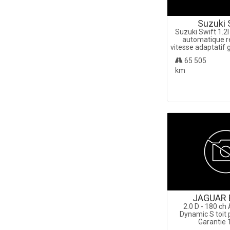
Suzuki
Suzuki Swift 1.2I
automatique r
vitesse adaptatif 
65 505
km
JAGUAR 
2.0 D - 180 c
Dynamic S toit
Garantie 