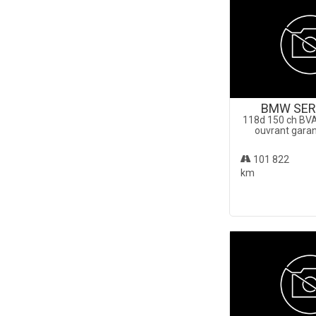
BMW SERI
118d 150 ch BVA
ouvrant garan
101 822
km