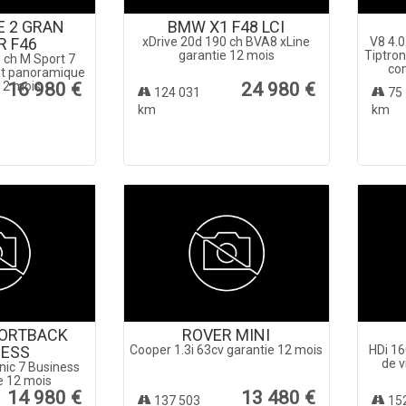
E 2 GRAN
BMW X1 F48 LCI
R F46
xDrive 20d 190 ch BVA8 xLine
V8 4.0
garantie 12 mois
Tiptron
 ch M Sport 7
com
ant panoramique
12 mois
16 980 €
24 980 €
124 031
75 
km
km
PORTBACK
ROVER MINI
NESS
Cooper 1.3i 63cv garantie 12 mois
HDi 16
de v
onic 7 Business
ie 12 mois
14 980 €
13 480 €
137 503
15