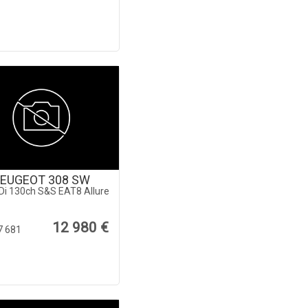
EUGEOT 308 SW
Di 130ch S&S EAT8 Allure
12 980 €
7 681