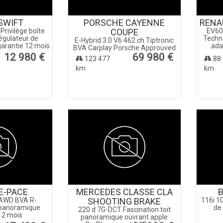
 SWIFT
PORSCHE CAYENNE
RENA
 Privilège boîte
COUPE
EV60
égulateur de
Techn
E-Hybrid 3.0 V6 462 ch Tiptronic
garantie 12 mois
ada
BVA Carplay Porsche Approuved
12 980 €
69 980 €
123 477
88 
km
km
E-PACE
MERCEDES CLASSE CLA
B
h AWD BVA R-
SHOOTING BRAKE
116i 1
 panoramique
de 
220 d 7G-DCT Fascination toit
12 mois
panoramique ouvrant apple