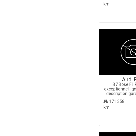
km
Audi 
B7 Bose F1 
exceptionnel ligne
description gar
171 358
km