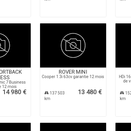
PORTBACK
ROVER MINI
NESS
Cooper 1.3i 63cv garantie 12 mois
HDi 16
de v
onic 7 Business
ie 12 mois
14 980 €
13 480 €
137 503
15
km
km