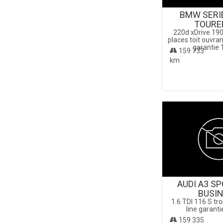
BMW SERI
TOURE
220d xDrive 190
places toit ouvr
garantie 
159 733
km
AUDI A3 S
BUSI
1.6 TDI 116 S tr
line garant
159 335