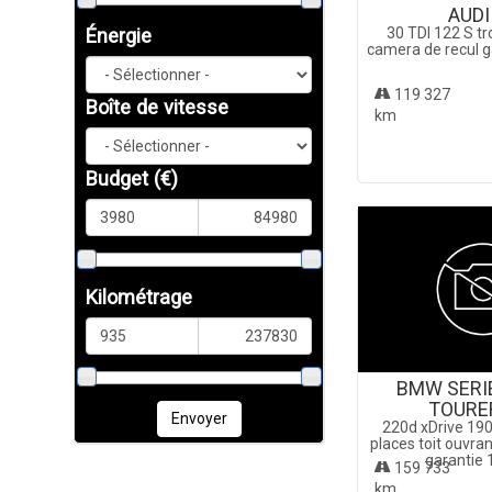
AUDI
30 TDI 122 S tr
Énergie
camera de recul g
119 327
Boîte de vitesse
km
Budget
(€)
Kilométrage
BMW SERI
TOURE
Envoyer
220d xDrive 190
places toit ouvr
garantie 
159 733
km