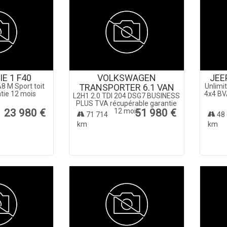
E 1 F40
VOLKSWAGEN
JEE
8 M Sport toit
TRANSPORTER 6.1 VAN
Unlimit
tie 12 mois
4x4 BV
L2H1 2.0 TDI 204 DSG7 BUSINESS
PLUS TVA récupérable garantie
23 980 €
12 mois
51 980 €
71 714
48 
km
km