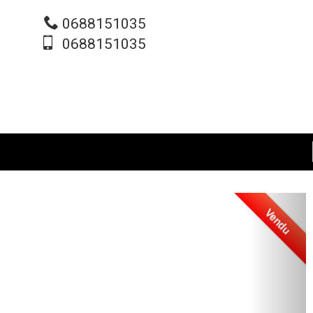
0688151035
0688151035
Vendu