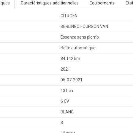
tiques
Caractéristiques additionnelles
Equipements
Éta
CITROEN
BERLINGO FOURGON VAN
Essence sans plomb
Boîte automatique
84 142 km
2021
05-07-2021
131 ch
6 CV
BLANC
3