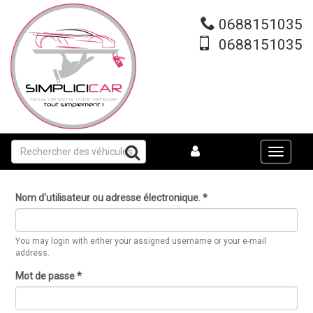
Aller
au
0688151035
contenu
0688151035
principal
Toggle
navigati
Nom d'utilisateur ou adresse électronique.
*
You may login with either your assigned username or your e-mail
address.
Mot de passe
*